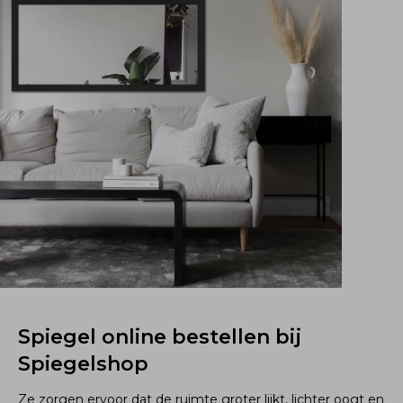
Spiegel online bestellen bij
Spiegelshop
Ze zorgen ervoor dat de ruimte groter lijkt, lichter oogt en