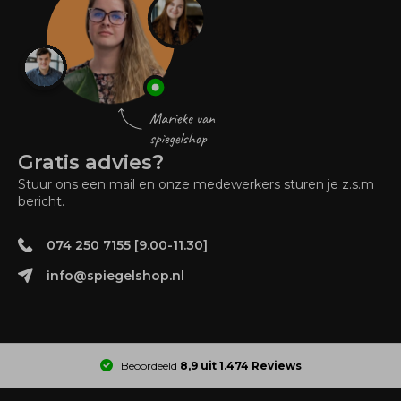
Gratis advies?
Stuur ons een mail en onze medewerkers sturen je z.s.m
bericht.
074 250 7155 [9.00-11.30]
info@spiegelshop.nl
Beoordeeld
8,9 uit 1.474 Reviews