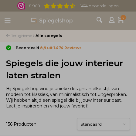
8.9/10
1474 beoordelingen
0
Terug
Home
Alle spiegels
Beoordeeld
8,9 uit 1.474 Reviews
Spiegels die jouw interieur
laten stralen
Bij Spiegelshop vind je unieke designs in elke stijl: van
modern tot klassiek, van minimalistisch tot uitgesproken.
Wij hebben altijd een spiegel die bij jouw interieur past.
Laat je inspireren en vind jouw favoriet!
156 Producten