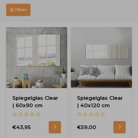
Filters
Spiegelglas Clear
Spiegelglas Clear
| 60x90 cm
| 40x120 cm
€43,95
€59,00