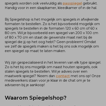
spiegels worden ook veelvuldig als
passpiegel
gebruikt.
Handig voor in een slaapkamer, kleedkamer of in de hal.
Bij Spiegelshop is het mogelijk om spiegels in afwijkende
formaten te bestellen. Zo is het bijvoorbeeld mogelijk om
spiegels te bestellen in de formaten 120 x 60 cm of 60 x
80 cm. Wil je bijvoorbeeld een spiegel van 200 x 100 cm
of 80 x 70 cm en staat de gewenste maat niet bij de
spiegel die jij op het oog hebt? Geen probleem! Omdat
we zelf de spiegels maken is het bij ons ook mogelijk om
een spiegel op maat te laten maken.
Wij zijn gespecialiseerd in het leveren van elk type spiegel.
Zo is het bij ons mogelijk om naast houten spiegels, ook
stalen spiegels te bestellen. Wil je advies over een
maatwerk spiegel? Neem dan
contact
met ons op! Onze
medewerkers staan voor je klaar in de chat om je te
adviseren bij je aankoop!
Waarom Spiegelshop?