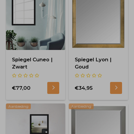
Spiegel Cuneo |
Spiegel Lyon |
Zwart
Goud
€77,00
€34,95
Aanbieding
Aanbieding