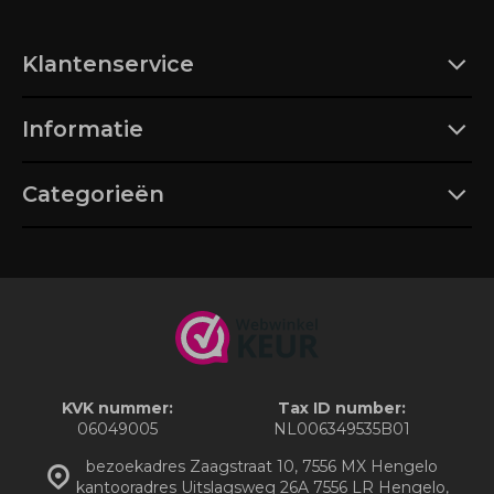
Klantenservice
Informatie
Categorieën
KVK nummer:
Tax ID number:
06049005
NL006349535B01
bezoekadres Zaagstraat 10, 7556 MX Hengelo
kantooradres Uitslagsweg 26A 7556 LR Hengelo,