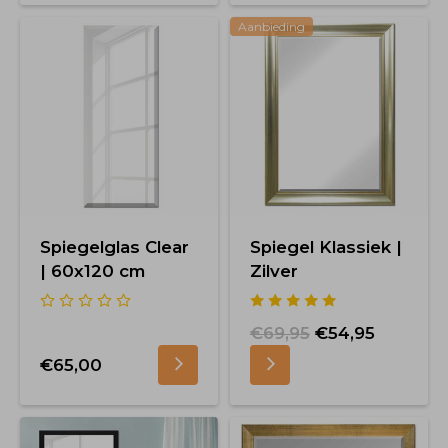
Aanbieding
Spiegelglas Clear
Spiegel Klassiek |
| 60x120 cm
Zilver
€69,95
€54,95
€65,00