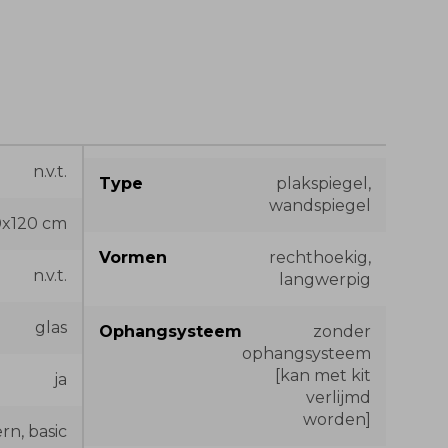
n.v.t.
Type
plakspiegel,
wandspiegel
0x120 cm
Vormen
rechthoekig,
n.v.t.
langwerpig
glas
Ophangsysteem
zonder
ophangsysteem
[kan met kit
ja
verlijmd
worden]
n, basic