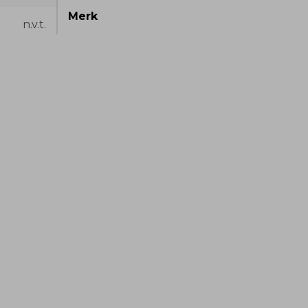
Merk
n.v.t.