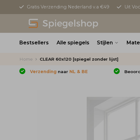
Gratis Verzending Nederland v.a €49
Uit Vo
Bestsellers
Alle spiegels
Stijlen
Mate
Home
CLEAR 60x120 [spiegel zonder lijst]
Verzending
naar
NL & BE
Beoor