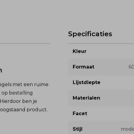
Specificaties
Kleur
Formaat
6
n
Lijstdiepte
iegels met een ruime
 op bestelling
Materialen
 Hierdoor ben je
hoogstaand product.
Facet
Stijl
moder