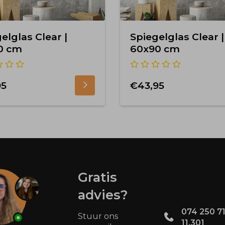
elglas Clear |
Spiegelglas Clear |
0 cm
60x90 cm
95
€43,95
Gratis
advies?
074 250 71
Stuur ons
11.30]