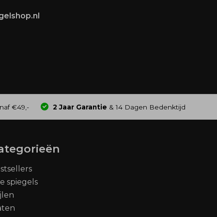
gelshop.nl
naf €49,-
2 Jaar Garantie
& 14 Dagen Bedenktijd
ategorieën
stsellers
le spiegels
ijlen
aten