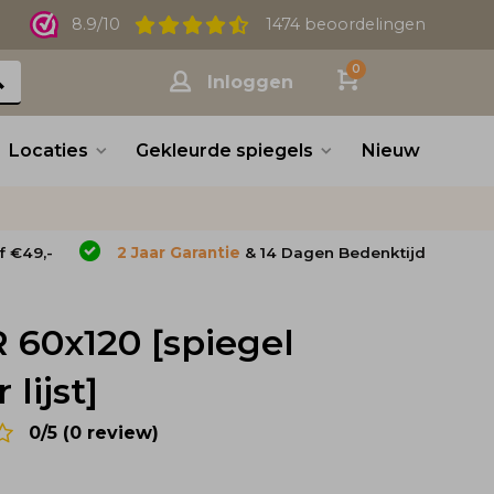
8.9/10
1474 beoordelingen
0
Inloggen
Locaties
Gekleurde spiegels
Nieuw
f €49,-
2 Jaar Garantie
& 14 Dagen Bedenktijd
 60x120 [spiegel
lijst]
0/5 (0 review)