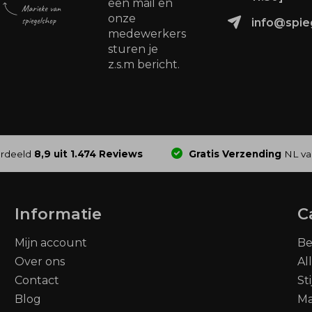
een mail en
onze
info@spie
medewerkers
sturen je
z.s.m bericht.
rdeeld
8,9 uit 1.474 Reviews
Gratis Verzending
NL va
Informatie
C
Mijn account
Be
Over ons
Al
Contact
St
Blog
M