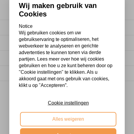
Wij maken gebruik van
Cookies
mend materiaal. Grote spiegels worden geleverd door een
Notice
Wij gebruiken cookies om uw
en. Voor houten spiegels 5-7 werkdagen. Je krijgt van on
gebruikservaring te optimaliseren, het
webverkeer te analyseren en gerichte
advertenties te kunnen tonen via derde
ur wordt nooit meegeleverd. Dit staat in de specificaties
partijen. Lees meer over hoe wij cookies
gebruiken en hoe u ze kunt beheren door op
s het bestelproces of even contact opnemen.
"Cookie instellingen" te klikken. Als u
akkoord gaat met ons gebruik van cookies,
e spiegel niet, dan kun je hem binnen 14 dagen retourn
klikt u op "Accepteren”.
Cookie instellingen
Alles weigeren
)