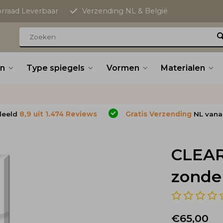
orraad Leverbaar
Verzending NL & België
n
Type spiegels
Vormen
Materialen
deeld
8,9 uit 1.474 Reviews
Gratis Verzending
NL vana
CLEAR
zonder 
€65,00