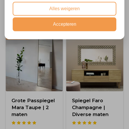
Alles weigeren
€250,-
€169,00
€255,-
€179,00
Accepteren
Aanbieding
Grote Passpiegel
Spiegel Faro
Mara Taupe | 2
Champagne |
maten
Diverse maten