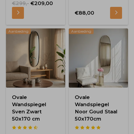
€299,-
€209,00
€88,00
Aanbieding
Aanbieding
Ovale
Ovale
Wandspiegel
Wandspiegel
Sven Zwart
Noor Goud Staal
50x170 cm
50x170cm