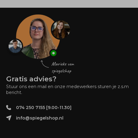
Gratis advies?
Stuur ons een mail en onze medewerkers sturen je z.s.m
bericht.
074 250 7155 [9.00-11.30]
info@spiegelshop.nl