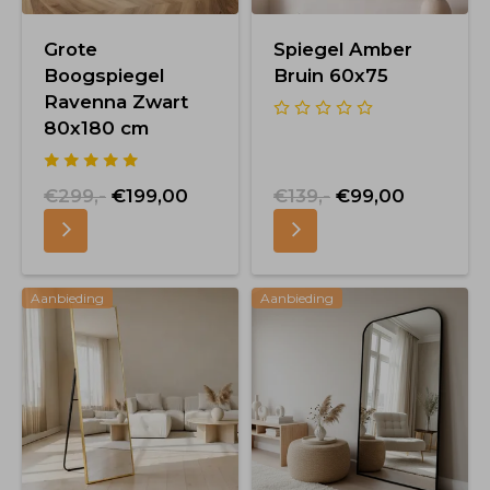
Grote
Spiegel Amber
Boogspiegel
Bruin 60x75
Ravenna Zwart
80x180 cm
€299,-
€199,00
€139,-
€99,00
Aanbieding
Aanbieding