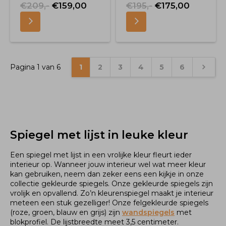
€209,-
€159,00
€195,-
€175,00
Pagina 1 van 6
1
2
3
4
5
6
Spiegel met lijst in leuke kleur
Een spiegel met lijst in een vrolijke kleur fleurt ieder
interieur op. Wanneer jouw interieur wel wat meer kleur
kan gebruiken, neem dan zeker eens een kijkje in onze
collectie gekleurde spiegels. Onze gekleurde spiegels zijn
vrolijk en opvallend. Zo’n kleurenspiegel maakt je interieur
meteen een stuk gezelliger! Onze felgekleurde spiegels
(roze, groen, blauw en grijs) zijn
wandspiegels
met
blokprofiel. De lijstbreedte meet 3,5 centimeter.