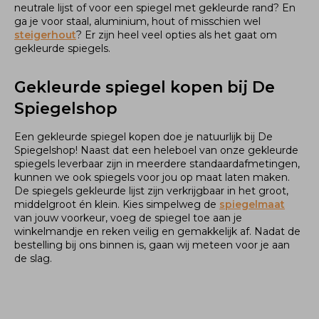
neutrale lijst of voor een spiegel met gekleurde rand? En
ga je voor staal, aluminium, hout of misschien wel
steigerhout
? Er zijn heel veel opties als het gaat om
gekleurde spiegels.
Gekleurde spiegel kopen bij De
Spiegelshop
Een gekleurde spiegel kopen doe je natuurlijk bij De
Spiegelshop! Naast dat een heleboel van onze gekleurde
spiegels leverbaar zijn in meerdere standaardafmetingen,
kunnen we ook spiegels voor jou op maat laten maken.
De spiegels gekleurde lijst zijn verkrijgbaar in het groot,
middelgroot én klein. Kies simpelweg de
spiegelmaat
van jouw voorkeur, voeg de spiegel toe aan je
winkelmandje en reken veilig en gemakkelijk af. Nadat de
bestelling bij ons binnen is, gaan wij meteen voor je aan
de slag.