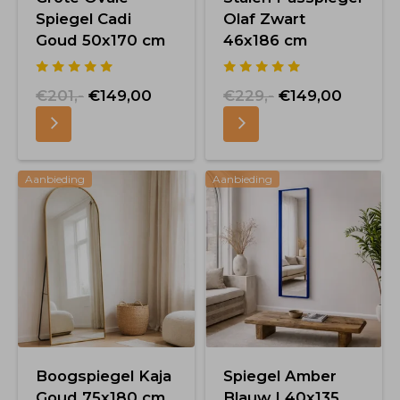
Spiegel Cadi
Olaf Zwart
Goud 50x170 cm
46x186 cm
€201,-
€149,00
€229,-
€149,00
Aanbieding
Aanbieding
Boogspiegel Kaja
Spiegel Amber
Goud 75x180 cm
Blauw | 40x135