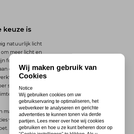
 keuze is
g natuurlijk licht
 om meer licht en
ijn formaat functioneert
Wij maken gebruik van
e aan de ruimte. De
Cookies
rkt in een strak of
per se hoeft op te
Notice
nruimtes of huurwoningen.
Wij gebruiken cookies om uw
gebruikservaring te optimaliseren, het
webverkeer te analyseren en gerichte
manier die je dagelijks
advertenties te kunnen tonen via derde
ies wat je zoekt als je
partijen. Lees meer over hoe wij cookies
gebruiken en hoe u ze kunt beheren door op
oet.