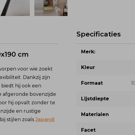
Specificaties
Merk:
0x190 cm
Kleur
worpen voor wie zoekt
biliteit. Dankzij zijn
Formaat
1
r biedt hij ook een
De afgeronde bovenzijde
Lijstdiepte
oor hij opvalt zonder te
enzijde en rustige
Materialen
ij stijlen zoals
Japandi
Facet