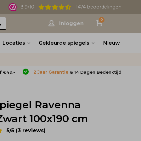
8.9/10
1474 beoordelingen
0
Inloggen
Locaties
Gekleurde spiegels
Nieuw
f €49,-
2 Jaar Garantie
& 14 Dagen Bedenktijd
piegel Ravenna
 Zwart 100x190 cm
5/5 (3 reviews)