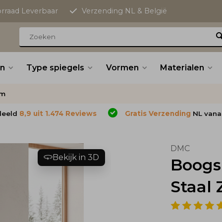
orraad Leverbaar
Verzending NL & België
n
Type spiegels
Vormen
Materialen
cm
deeld
8,9 uit 1.474 Reviews
Gratis Verzending
NL vana
DMC
Bekijk in 3D
Boogs
Staal