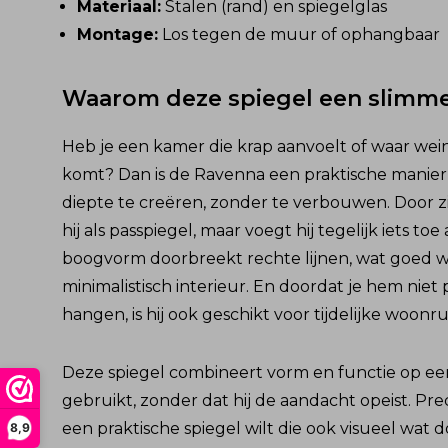
Materiaal:
Stalen (rand) en spiegelglas
Montage:
Los tegen de muur of ophangbaar
Waarom deze spiegel een slimme
Heb je een kamer die krap aanvoelt of waar weini
komt? Dan is de Ravenna een praktische manier
diepte te creëren, zonder te verbouwen. Door z
hij als passpiegel, maar voegt hij tegelijk iets to
boogvorm doorbreekt rechte lijnen, wat goed we
minimalistisch interieur. En doordat je hem niet 
hangen, is hij ook geschikt voor tijdelijke woo
Deze spiegel combineert vorm en functie op een 
gebruikt, zonder dat hij de aandacht opeist. Prec
een praktische spiegel wilt die ook visueel wat d
8,9