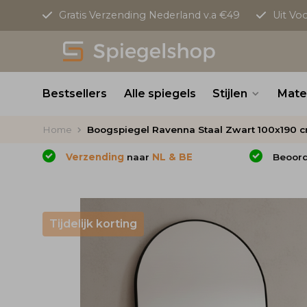
Gratis Verzending Nederland v.a €49
Uit Vo
Bestsellers
Alle spiegels
Stijlen
Mate
Home
Boogspiegel Ravenna Staal Zwart 100x190 
Verzending
naar
NL & BE
Beoor
Tijdelijk korting