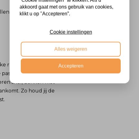
"Cookie instellingen" te klikken. Als u
akkoord gaat met ons gebruik van cookies,
illende formaten.
klikt u op "Accepteren”.
Cookie instellingen
Alles weigeren
lke ruimte in huis. Van
Accepteren
asspiegels – bij ons
everen snel, denken met
aankomt. Zo houd jij de
st.