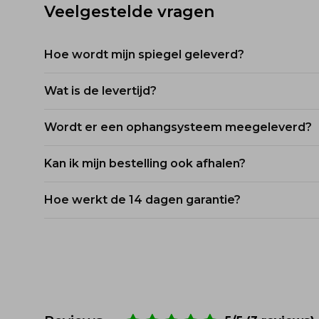
Veelgestelde vragen
Hoe wordt mijn spiegel geleverd?
Onze spiegels worden stevig verpakt in bescher
Wat is de levertijd?
met kwetsbare producten.
De levertijd voor stalen spiegels is 1-3 werkdag
Wordt er een ophangsysteem meegeleverd?
eenvoudig kunt volgen.
Dit verschilt per spiegel, de montage voor de mu
Kan ik mijn bestelling ook afhalen?
Ja, dit is mogelijk. Je kunt dit aangeven tijden
Hoe werkt de 14 dagen garantie?
Bij Spiegelshop koop je zonder risico. Bevalt d
terug.