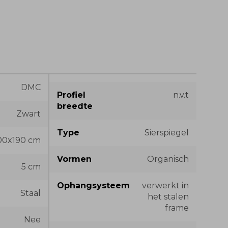
DMC
Profiel
n.v.t
breedte
Zwart
Type
Sierspiegel
00x190 cm
Vormen
Organisch
5 cm
Ophangsysteem
verwerkt in
Staal
het stalen
frame
Nee