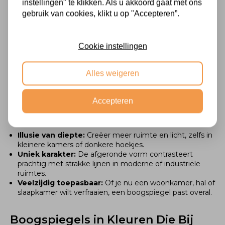
brengen deze spiegels een vleugje verfijning in elke
instellingen" te klikken. Als u akkoord gaat met ons
ruimte. Bij
Spiegelshop
vind je een zorgvuldig
gebruik van cookies, klikt u op "Accepteren”.
samengestelde collectie spiegels in diverse
vormen
en
maten
die harmonieus passen bij uiteenlopende
stijlen
.
Cookie instellingen
Wat Maakt Een Boogspiegel Zo
Bijzonder?
Alles weigeren
Een boogspiegel is niet zomaar een spiegel. Deze unieke
Accepteren
ontwerpen bieden een stijlvolle twist en hebben tal van
voordelen:
Illusie van diepte:
Creëer meer ruimte en licht, zelfs in
kleinere kamers of donkere hoekjes.
Uniek karakter:
De afgeronde vorm contrasteert
prachtig met strakke lijnen in moderne of industriële
ruimtes.
Veelzijdig toepasbaar:
Of je nu een woonkamer, hal of
slaapkamer wilt verfraaien, een boogspiegel past overal.
Boogspiegels in Kleuren Die Bij