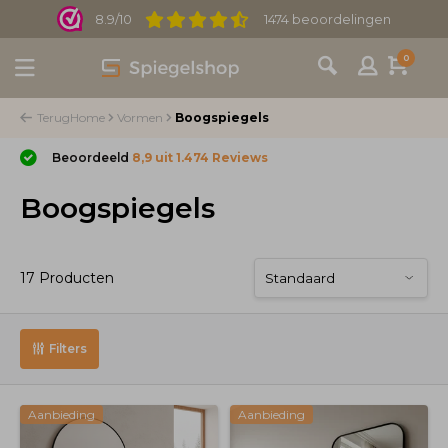
8.9/10
1474 beoordelingen
0
Terug
Home
Vormen
Boogspiegels
Beoordeeld
8,9 uit 1.474 Reviews
Boogspiegels
17 Producten
Filters
Aanbieding
Aanbieding