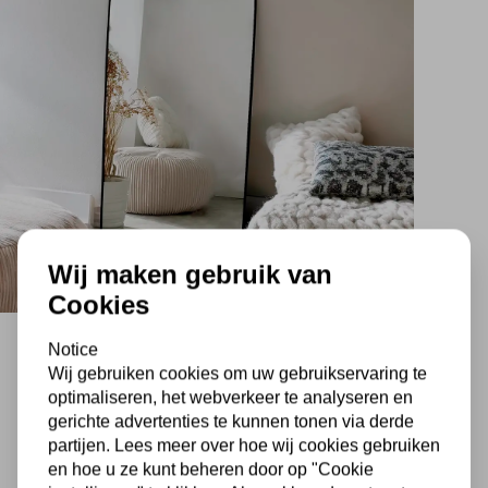
Wij maken gebruik van
Cookies
Notice
Boogspiegels: Een icoon Voor
Wij gebruiken cookies om uw gebruikservaring te
optimaliseren, het webverkeer te analyseren en
Jouw Interieur
gerichte advertenties te kunnen tonen via derde
partijen. Lees meer over hoe wij cookies gebruiken
Een
boogspiegel
voegt meer toe dan alleen
functionaliteit. Met hun iconische gebogen bovenkant
en hoe u ze kunt beheren door op "Cookie