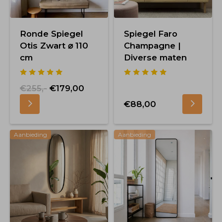
Ronde Spiegel
Spiegel Faro
Otis Zwart ⌀ 110
Champagne |
cm
Diverse maten
€255,-
€179,00
€88,00
Aanbieding
Aanbieding