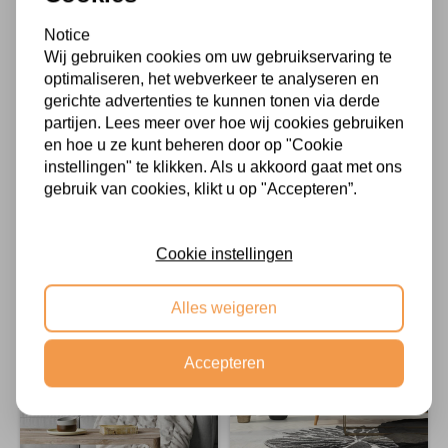
Notice
Spiegel Ravenna
Barok spiegel
Wij gebruiken cookies om uw gebruikservaring te
Goud |
Louvre Wit |
optimaliseren, het webverkeer te analyseren en
Boogspiegel
Diverse maten
gerichte advertenties te kunnen tonen via derde
80x180 cm
partijen. Lees meer over hoe wij cookies gebruiken
en hoe u ze kunt beheren door op "Cookie
instellingen" te klikken. Als u akkoord gaat met ons
€299,-
€239,00
€159,-
€108,00
gebruik van cookies, klikt u op "Accepteren”.
Cookie instellingen
Aanbieding
Alles weigeren
Accepteren