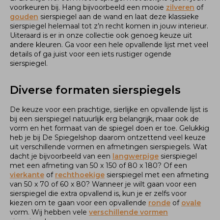
voorkeuren bij. Hang bijvoorbeeld een mooie
zilveren
of
gouden
sierspiegel aan de wand en laat deze klassieke
sierspiegel helemaal tot z’n recht komen in jouw interieur.
Uiteraard is er in onze collectie ook genoeg keuze uit
andere kleuren. Ga voor een hele opvallende lijst met veel
details of ga juist voor een iets rustiger ogende
sierspiegel.
Diverse formaten sierspiegels
De keuze voor een prachtige, sierlijke en opvallende lijst is
bij een sierspiegel natuurlijk erg belangrijk, maar ook de
vorm en het formaat van de spiegel doen er toe. Gelukkig
heb je bij De Spiegelshop daarom ontzettend veel keuze
uit verschillende vormen en afmetingen sierspiegels. Wat
dacht je bijvoorbeeld van een
langwerpige
sierspiegel
met een afmeting van 50 x 150 of 80 x 180? Of een
vierkante
of
rechthoekige
sierspiegel met een afmeting
van 50 x 70 of 60 x 80? Wanneer je wilt gaan voor een
sierspiegel die extra opvallend is, kun je er zelfs voor
kiezen om te gaan voor een opvallende
ronde
of
ovale
vorm. Wij hebben vele
verschillende vormen