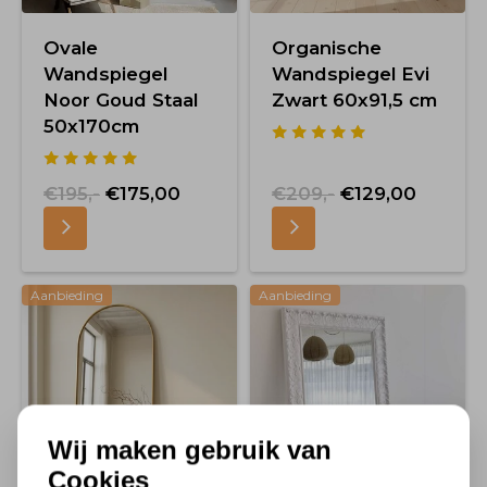
Ovale
Organische
Wandspiegel
Wandspiegel Evi
Noor Goud Staal
Zwart 60x91,5 cm
50x170cm
€195,-
€175,00
€209,-
€129,00
Aanbieding
Aanbieding
Wij maken gebruik van
Cookies