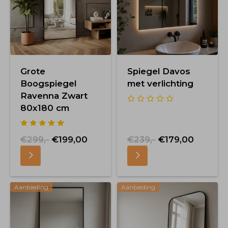
Grote
Spiegel Davos
Boogspiegel
met verlichting
Ravenna Zwart
80x180 cm
€299,-
€199,00
€239,-
€179,00
Aanbieding
Aanbieding