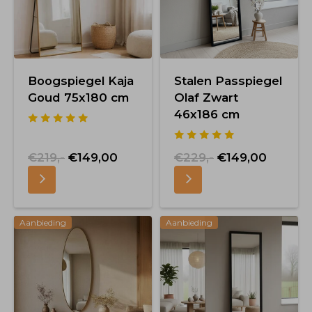
Boogspiegel Kaja
Stalen Passpiegel
Goud 75x180 cm
Olaf Zwart
46x186 cm
€219,-
€149,00
€229,-
€149,00
Aanbieding
Aanbieding