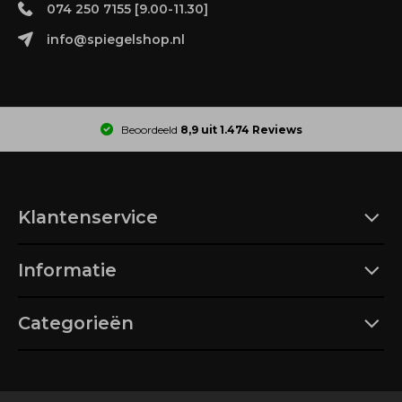
074 250 7155 [9.00-11.30]
info@spiegelshop.nl
Beoordeeld
8,9 uit 1.474 Reviews
Klantenservice
Informatie
Categorieën