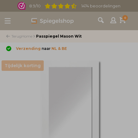
8.9/10
1474 beoordelingen
0
Terug
Home
Passpiegel Mason Wit
Verzending
naar
NL & BE
Tijdelijk korting