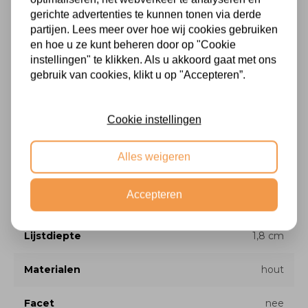
gerichte advertenties te kunnen tonen via derde
algehele sfeer van een kamer of ruimte dramatisch kan
partijen. Lees meer over hoe wij cookies gebruiken
veranderen.
en hoe u ze kunt beheren door op "Cookie
instellingen" te klikken. Als u akkoord gaat met ons
gebruik van cookies, klikt u op "Accepteren”.
Cookie instellingen
Specificaties
Alles weigeren
Kleur
wit
Accepteren
Formaat
44x134 cm
Lijstdiepte
1,8 cm
Materialen
hout
Facet
nee