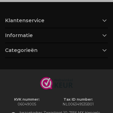
Klantenservice
Informatie
Categorieën
KVK nummer:
Tax ID number:
06049005
NL006349535B01
bezoekadres Zaagstraat 10, 7556 MX Hengelo