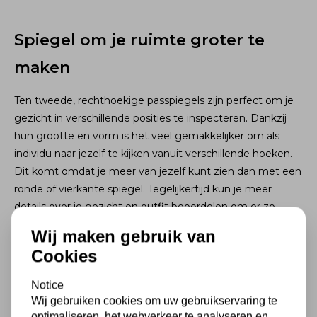
Spiegel om je ruimte groter te
maken
Ten tweede, rechthoekige passpiegels zijn perfect om je
gezicht in verschillende posities te inspecteren. Dankzij
hun grootte en vorm is het veel gemakkelijker om als
individu naar jezelf te kijken vanuit verschillende hoeken.
Dit komt omdat je meer van jezelf kunt zien dan met een
ronde of vierkante spiegel. Tegelijkertijd kun je meer
details over je gezicht en outfit beoordelen om er zo
goed mogelijk uit te zien.
Wij maken gebruik van
Cookies
Ten derde, rechthoekige passpiegels hebben de neiging
om de ruimte visueel groter te laten lijken dan andere
Notice
vormen. Door hun unieke vorm verschaffen ze optisch
Wij gebruiken cookies om uw gebruikservaring te
een dieper perspectief, wat in sommige gevallen de
optimaliseren, het webverkeer te analyseren en