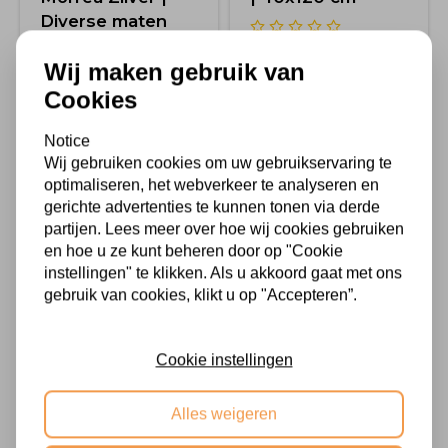
Diverse maten
Wij maken gebruik van
€71,50
€59,00
Cookies
Notice
Aanbieding
Wij gebruiken cookies om uw gebruikservaring te
optimaliseren, het webverkeer te analyseren en
gerichte advertenties te kunnen tonen via derde
partijen. Lees meer over hoe wij cookies gebruiken
en hoe u ze kunt beheren door op "Cookie
instellingen" te klikken. Als u akkoord gaat met ons
gebruik van cookies, klikt u op "Accepteren”.
Cookie instellingen
Gouden ronde
Spiegel Cuneo |
spiegel Laurent
Wit
Alles weigeren
90 cm