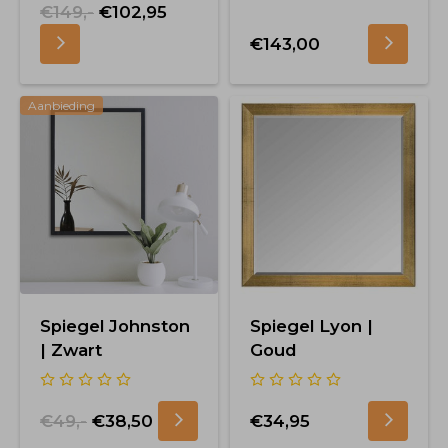
€149,-
€102,95
€143,00
Aanbieding
Spiegel Johnston
Spiegel Lyon |
| Zwart
Goud
€49,-
€38,50
€34,95