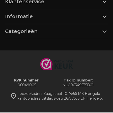
Klantenservice
Informatie
Categorieën
KVK nummer:
Tax ID number:
06049005
NL006349535B01
bezoekadres Zaagstraat 10, 7556 MX Hengelo
kantooradres Uitslagsweg 26A 7556 LR Hengelo,