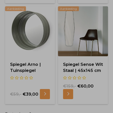
Aanbieding
Aanbieding
Spiegel Arno |
Spiegel Sense Wit
Tuinspiegel
Staal | 45x145 cm
€159,-
€60,00
€59,-
€39,00