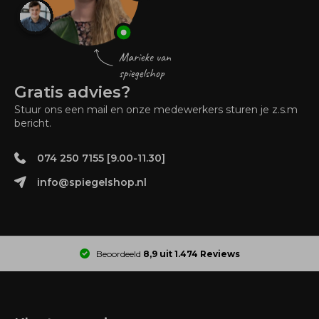
Gratis advies?
Stuur ons een mail en onze medewerkers sturen je z.s.m
bericht.
074 250 7155 [9.00-11.30]
info@spiegelshop.nl
Beoordeeld
8,9 uit 1.474 Reviews