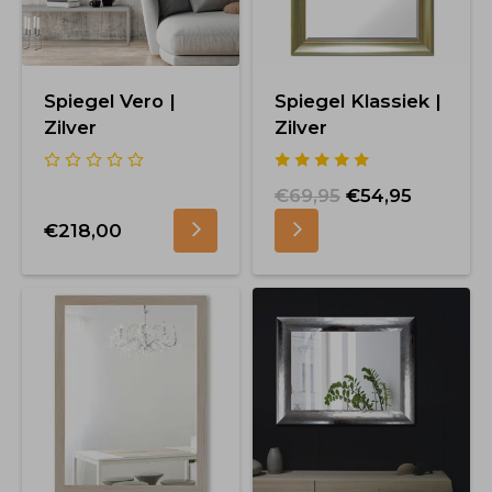
Spiegel Vero |
Spiegel Klassiek |
Zilver
Zilver
€69,95
€54,95
€218,00