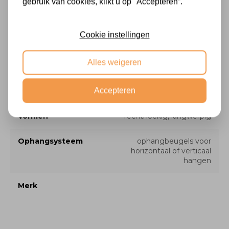
gebruik van cookies, klikt u op "Accepteren”.
Facet
nee
Cookie instellingen
Stijl
modern, basic
Alles weigeren
Profiel breedte
3 cm
Accepteren
Type
wandspiegel, passpiegel
Vormen
rechthoekig, langwerpig
Ophangsysteem
ophangbeugels voor
horizontaal of verticaal
hangen
Merk