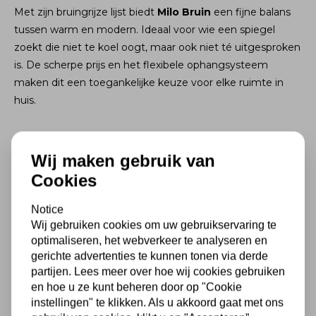
Met zijn bruingrijze lijst biedt
Milo Bruin
een fijne balans
tussen warm en modern. Ideaal voor wie een spiegel
zoekt die niet te koel oogt, maar ook niet té uitgesproken
is. De scherpe prijs en het flexibele ophangsysteem
maken dit een toegankelijke keuze voor elke ruimte in
huis.
Wij maken gebruik van
Specificaties
Cookies
Kleur
Bruin
Notice
Wij gebruiken cookies om uw gebruikservaring te
Formaat
divers
optimaliseren, het webverkeer te analyseren en
gerichte advertenties te kunnen tonen via derde
Lijstdiepte
2 cm
partijen. Lees meer over hoe wij cookies gebruiken
en hoe u ze kunt beheren door op "Cookie
instellingen" te klikken. Als u akkoord gaat met ons
Materialen
hout