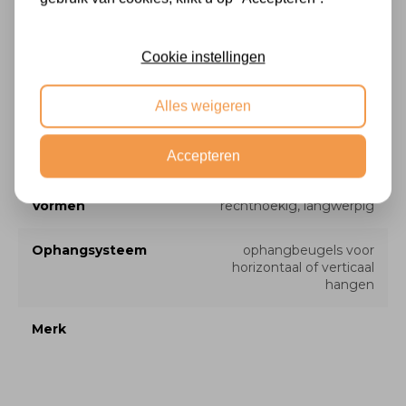
Facet
nee
Cookie instellingen
Stijl
modern, basic
Alles weigeren
Profiel breedte
3 cm
Accepteren
Type
wandspiegel, passpiegel
Vormen
rechthoekig, langwerpig
Ophangsysteem
ophangbeugels voor
horizontaal of verticaal
hangen
Merk