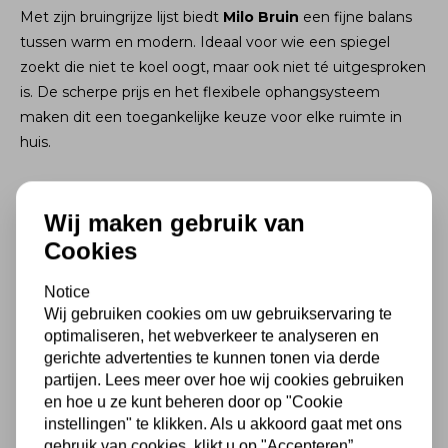
Met zijn bruingrijze lijst biedt
Milo Bruin
een fijne balans
tussen warm en modern. Ideaal voor wie een spiegel
zoekt die niet te koel oogt, maar ook niet té uitgesproken
is. De scherpe prijs en het flexibele ophangsysteem
maken dit een toegankelijke keuze voor elke ruimte in
huis.
Wij maken gebruik van
Specificaties
Cookies
Kleur
Bruin
Notice
Wij gebruiken cookies om uw gebruikservaring te
Formaat
divers
optimaliseren, het webverkeer te analyseren en
gerichte advertenties te kunnen tonen via derde
partijen. Lees meer over hoe wij cookies gebruiken
Lijstdiepte
2 cm
en hoe u ze kunt beheren door op "Cookie
instellingen" te klikken. Als u akkoord gaat met ons
Materialen
hout
gebruik van cookies, klikt u op "Accepteren”.