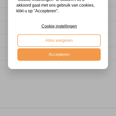
akkoord gaat met ons gebruik van cookies,
mend materiaal. Grote spiegels worden geleverd door een
klikt u op "Accepteren”.
en. Voor houten spiegels 5-7 werkdagen. Je krijgt van on
Cookie instellingen
ur wordt nooit meegeleverd. Dit staat in de specificaties
Alles weigeren
s het bestelproces of even contact opnemen.
Accepteren
e spiegel niet, dan kun je hem binnen 14 dagen retourn
)