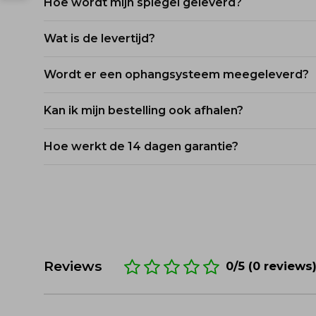
Hoe wordt mijn spiegel geleverd?
Onze spiegels worden stevig verpakt in bescher
Wat is de levertijd?
met kwetsbare producten.
De levertijd voor stalen spiegels is 1-3 werkdag
Wordt er een ophangsysteem meegeleverd?
eenvoudig kunt volgen.
Dit verschilt per spiegel, de montage voor de mu
Kan ik mijn bestelling ook afhalen?
Ja, dit is mogelijk. Je kunt dit aangeven tijden
Hoe werkt de 14 dagen garantie?
Bij Spiegelshop koop je zonder risico. Bevalt d
terug.
Reviews
0/5 (0 reviews