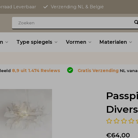
orraad Leverbaar
Verzending NL & België
n
Type spiegels
Vormen
Materialen
deeld
8,9 uit 1.474 Reviews
Gratis Verzending
NL vana
Passpi
Diver
€64,00