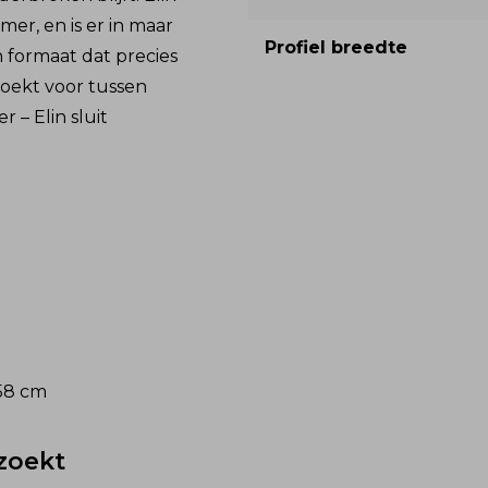
er, en is er in maar
Profiel breedte
en formaat dat precies
zoekt voor tussen
 – Elin sluit
158 cm
 zoekt