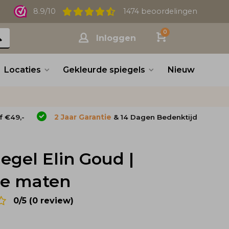
8.9/10
1474 beoordelingen
0
Inloggen
Locaties
Gekleurde spiegels
Nieuw
f €49,-
2 Jaar Garantie
& 14 Dagen Bedenktijd
egel Elin Goud |
se maten
0/5 (0 review)