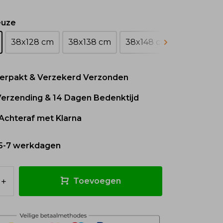
euze
38x128 cm
38x138 cm
38x148 cm
38x158 c
 Verpakt & Verzekerd Verzonden
 Verzending & 14 Dagen Bedenktijd
Achteraf met Klarna
5-7 werkdagen
+
Toevoegen