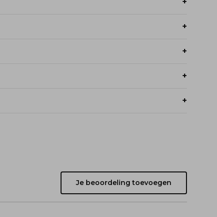
 speciale transportdienst die ervaring heeft
s een Track & Trace link waarmee je de levering
.
eren en ontvang je het volledige aankoopbedrag
Je beoordeling toevoegen