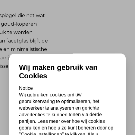
 spiegel die net wat
De goud-koperen
ruk te worden.
 facetglas blijft de
ne en minimalistische
n je altijd een
Wij maken gebruik van
issen.
Cookies
Notice
Wij gebruiken cookies om uw
gebruikservaring te optimaliseren, het
webverkeer te analyseren en gerichte
advertenties te kunnen tonen via derde
partijen. Lees meer over hoe wij cookies
gebruiken en hoe u ze kunt beheren door op
"Cookie instellingen" te klikken. Als u