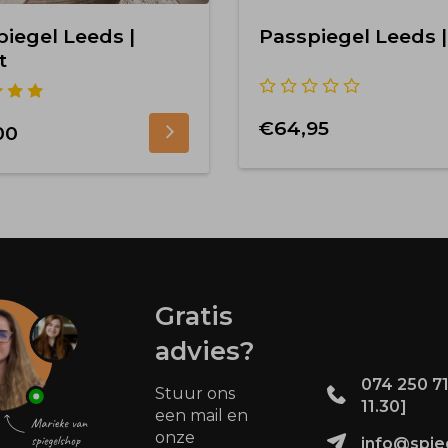
iegel Leeds |
Passpiegel Leeds |
t
€64,95
00
Gratis
advies?
074 250 71
Stuur ons
11.30]
een mail en
onze
info@spie