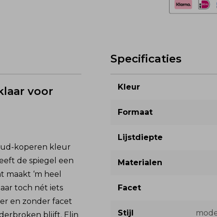
Specificaties
Kleur
klaar voor
Formaat
Lijstdiepte
goud-koperen kleur
geeft de spiegel een
Materialen
Dat maakt ‘m heel
aar toch nét iets
Facet
der en zonder facet
Stijl
moder
erbroken blijft. Elin