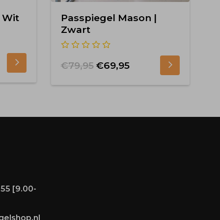
 Wit
Passpiegel Mason |
P
Zwart
€
€79,95
€69,95
55 [9.00-
gelshop.nl