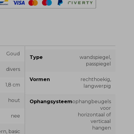
Goud
Type
wandspiegel,
passpiegel
divers
Vormen
rechthoekig,
1,8 cm
langwerpig
hout
Ophangsysteem
ophangbeugels
voor
horizontaal of
nee
verticaal
hangen
n, basic