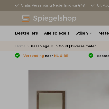
Gratis Verzending Nederland v.a €49
Uit Vo
Bestsellers
Alle spiegels
Stijlen
Mate
Home
Passpiegel Elin Goud | Diverse maten
Verzending
naar
NL & BE
Beoor