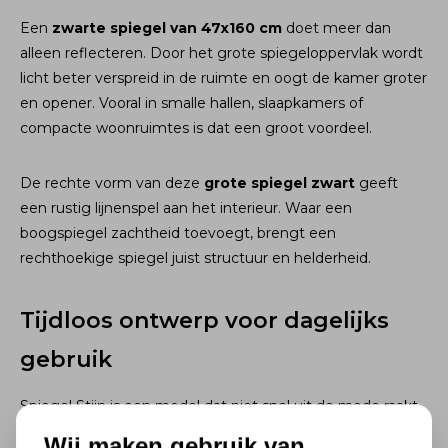
Een
zwarte spiegel van 47x160 cm
doet meer dan
alleen reflecteren. Door het grote spiegeloppervlak wordt
licht beter verspreid in de ruimte en oogt de kamer groter
en opener. Vooral in smalle hallen, slaapkamers of
compacte woonruimtes is dat een groot voordeel.
De rechte vorm van deze
grote spiegel zwart
geeft
een rustig lijnenspel aan het interieur. Waar een
boogspiegel zachtheid toevoegt, brengt een
rechthoekige spiegel juist structuur en helderheid.
Tijdloos ontwerp voor dagelijks
gebruik
Spiegel Stijn is een model dat niet snel uit de mode raakt.
De combinatie van een groot formaat, een slanke lijst en
Wij maken gebruik van