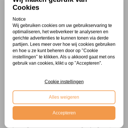
een zwarte afwerking maakt deze spiegel geschikt voor
Cookies
jarenlang gebruik. Daardoor is het een praktische
investering voor wie zoekt naar een spiegel die zowel
Notice
decoratief als functioneel is.
Wij gebruiken cookies om uw gebruikservaring te
optimaliseren, het webverkeer te analyseren en
gerichte advertenties te kunnen tonen via derde
Kenmerken van Spiegel Stijn
partijen. Lees meer over hoe wij cookies gebruiken
en hoe u ze kunt beheren door op "Cookie
Productnaam:
Spiegel Stijn
instellingen" te klikken. Als u akkoord gaat met ons
Kleur:
Zwart
gebruik van cookies, klikt u op "Accepteren”.
Afmeting:
47x160 cm
Vorm:
Rechthoekig
Cookie instellingen
Stijl:
Modern, minimalistisch en tijdloos
Alles weigeren
Grote rechthoekige spiegel
kopen?
Accepteren
Wil je een
grote zwarte rechthoekige spiegel
kopen