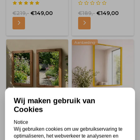
€219,-
€149,00
€189,-
€149,00
Aanbieding
Wij maken gebruik van
Cookies
Tuinspiegel Tom
Spiegel Amber
Bruin 57x77 cm
Geel 60x75
Notice
Wij gebruiken cookies om uw gebruikservaring te
optimaliseren, het webverkeer te analyseren en
€139,-
€99,00