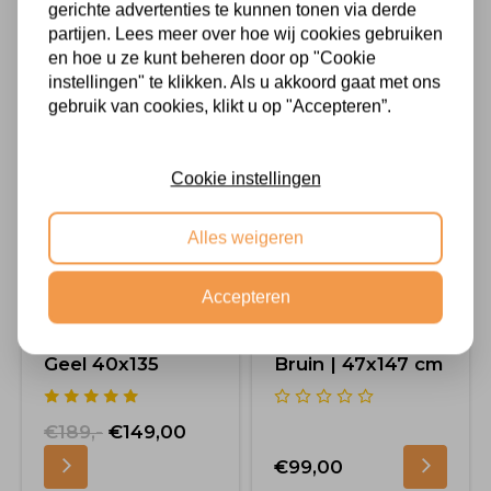
gerichte advertenties te kunnen tonen via derde
€64,00
partijen. Lees meer over hoe wij cookies gebruiken
en hoe u ze kunt beheren door op "Cookie
instellingen" te klikken. Als u akkoord gaat met ons
Aanbieding
gebruik van cookies, klikt u op "Accepteren”.
Cookie instellingen
Alles weigeren
Accepteren
Spiegel Amber
Tuinspiegel Tom
Geel 40x135
Bruin | 47x147 cm
€189,-
€149,00
€99,00