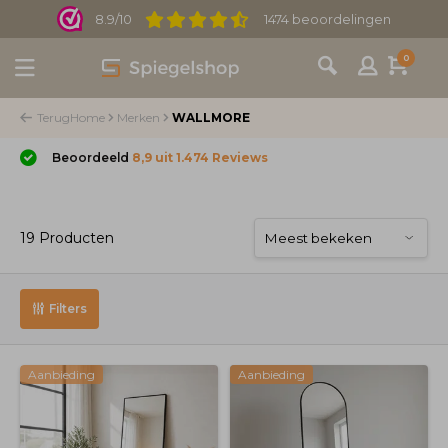
8.9/10
1474 beoordelingen
0
Terug
Home
Merken
WALLMORE
Beoordeeld
8,9 uit 1.474 Reviews
19 Producten
Filters
Aanbieding
Aanbieding