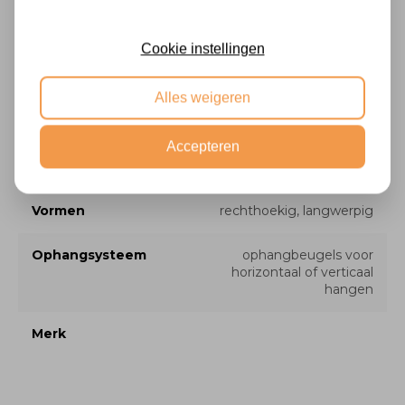
Facet
nee
Cookie instellingen
Stijl
modern, basic
Alles weigeren
Profiel breedte
4,3 cm
Accepteren
Type
wandspiegel, passpiegel
Vormen
rechthoekig, langwerpig
Ophangsysteem
ophangbeugels voor
horizontaal of verticaal
hangen
Merk