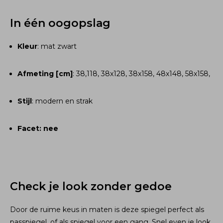
In één oogopslag
Kleur
: mat zwart
Afmeting [cm]
: 38,118, 38x128, 38x158, 48x148, 58x158,
Stijl
: modern en strak
Facet: nee
Check je look zonder gedoe
Door de ruime keus in maten is deze spiegel perfect als
passpiegel, of als spiegel voor een gang. Snel even je look