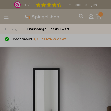
8.9/10
1474 beoordelingen
0
Terug
Home
Passpiegel Leeds Zwart
Beoordeeld
8,9 uit 1.474 Reviews