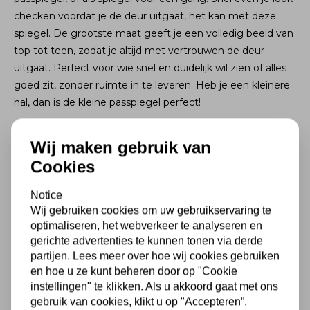
checken voordat je de deur uitgaat, het kan met deze
spiegel. De grootste maat geeft je een volledig beeld van
top tot teen, zodat je altijd met vertrouwen de deur
uitgaat. Perfect voor wie snel en duidelijk wil zien of alles
goed zit, zonder ruimte in te leveren. Heb je een kleinere
hal, dan is de kleine passpiegel perfect!
Wij maken gebruik van
Specificaties
Cookies
Notice
Kleur
zwart
Wij gebruiken cookies om uw gebruikservaring te
optimaliseren, het webverkeer te analyseren en
Formaat
38x128 cm
gerichte advertenties te kunnen tonen via derde
partijen. Lees meer over hoe wij cookies gebruiken
Lijstdiepte
1,5 cm
en hoe u ze kunt beheren door op "Cookie
instellingen" te klikken. Als u akkoord gaat met ons
Materialen
hout
gebruik van cookies, klikt u op "Accepteren”.