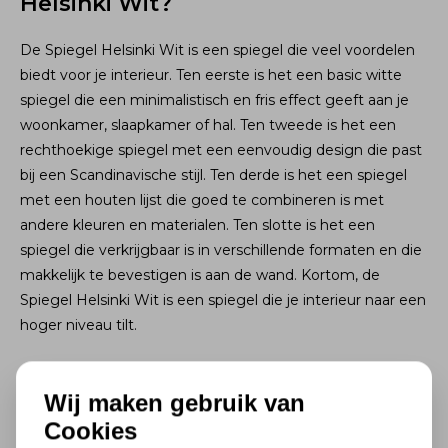
Helsinki Wit?
De Spiegel Helsinki Wit is een spiegel die veel voordelen
biedt voor je interieur. Ten eerste is het een basic witte
spiegel die een minimalistisch en fris effect geeft aan je
woonkamer, slaapkamer of hal. Ten tweede is het een
rechthoekige spiegel met een eenvoudig design die past
bij een Scandinavische stijl. Ten derde is het een spiegel
met een houten lijst die goed te combineren is met
andere kleuren en materialen. Ten slotte is het een
spiegel die verkrijgbaar is in verschillende formaten en die
makkelijk te bevestigen is aan de wand. Kortom, de
Spiegel Helsinki Wit is een spiegel die je interieur naar een
hoger niveau tilt.
Moderne witte spiegel
Wij maken gebruik van
Cookies
De Spiegelshop heeft een ruime collectie spiegels, zowel