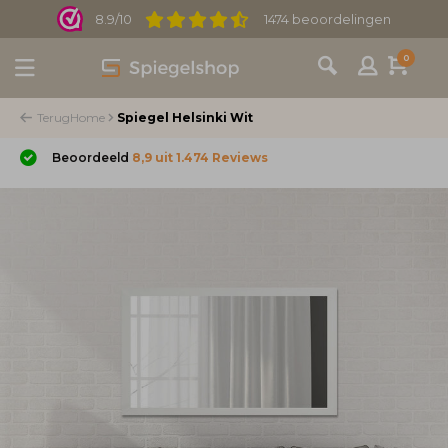
8.9/10
1474 beoordelingen
0
Terug
Home
Spiegel Helsinki Wit
Beoordeeld
8,9 uit 1.474 Reviews