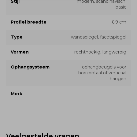
Stijl
modern, scandinavisch,
basic
Profiel breedte
6,9 cm
Type
wandspiegel, facetspiegel
Vormen
rechthoekig, langwerpig
Ophangsysteem
ophangbeugels voor
horizontaal of verticaal
hangen
Merk
Veelgestelde vragen