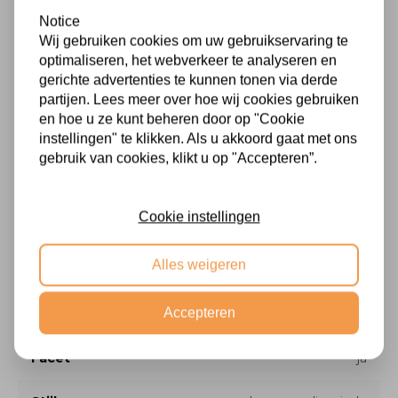
stalen
spiegels als
houten
spiegels.
Notice
Wij gebruiken cookies om uw gebruikservaring te
optimaliseren, het webverkeer te analyseren en
gerichte advertenties te kunnen tonen via derde
partijen. Lees meer over hoe wij cookies gebruiken
en hoe u ze kunt beheren door op "Cookie
Specificaties
instellingen" te klikken. Als u akkoord gaat met ons
gebruik van cookies, klikt u op "Accepteren”.
Kleur
wit
Cookie instellingen
Formaat
divers
Alles weigeren
Lijstdiepte
1,8 cm
Accepteren
Materialen
hout
Facet
ja