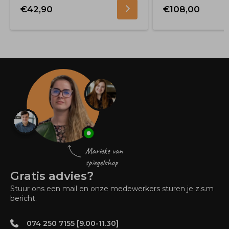
€42,90
€108,00
Gratis advies?
Stuur ons een mail en onze medewerkers sturen je z.s.m
bericht.
074 250 7155 [9.00-11.30]