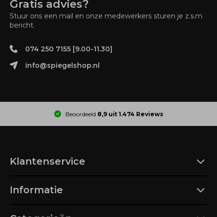
Gratis advies?
Stuur ons een mail en onze medewerkers sturen je z.s.m
bericht.
074 250 7155 [9.00-11.30]
info@spiegelshop.nl
Beoordeeld
8,9 uit 1.474 Reviews
Klantenservice
Informatie