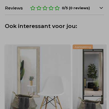
Reviews
0/5 (0 reviews)
Ook interessant voor jou:
Aanbieding