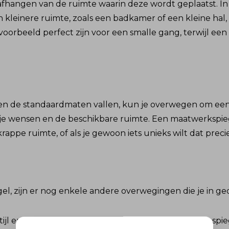
afhangen van de ruimte waarin deze wordt geplaatst. In
een kleinere ruimte, zoals een badkamer of een kleine ha
voorbeeld perfect zijn voor een smalle gang, terwijl ee
ten de standaardmaten vallen, kun je overwegen om een p
n je wensen en de beschikbare ruimte. Een maatwerkspiege
ppe ruimte, of als je gewoon iets unieks wilt dat precies 
egel, zijn er nog enkele andere overwegingen die je in 
stijl en het design van je interieur. Een grote, sierlijke