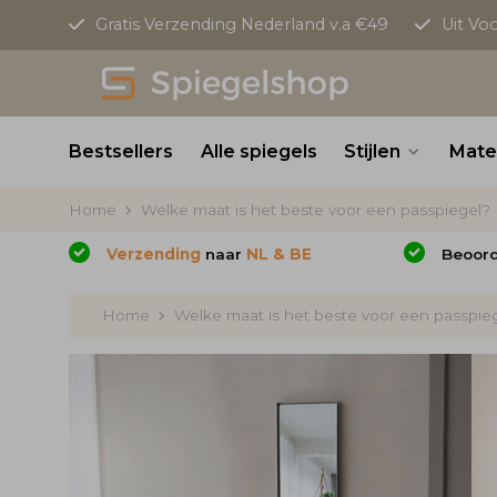
Gratis Verzending Nederland v.a €49
Uit Vo
Bestsellers
Alle spiegels
Stijlen
Mate
Home
Welke maat is het beste voor een passpiegel?
Verzending
naar
NL & BE
Beoor
Home
Welke maat is het beste voor een passpie