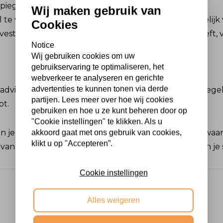
spiegel beter past in een modern interieur.
Wij maken gebruik van
gel te verplaatsen, kies dan voor een lichtere, gemakkelijk
Cookies
estigd is aan de muur of een stabiele standaard heeft, v
Notice
Wij gebruiken cookies om uw
gebruikservaring te optimaliseren, het
webverkeer te analyseren en gerichte
advertenties te kunnen tonen via derde
ok advies vragen. Wij kunnen je helpen de perfecte spiegel
partijen. Lees meer over hoe wij cookies
bt.
gebruiken en hoe u ze kunt beheren door op
"Cookie instellingen" te klikken. Als u
je de perfecte maat voor jouw passpiegel kiezen, waard
akkoord gaat met ons gebruik van cookies,
klikt u op "Accepteren”.
 van een volledige, heldere weergave van je outfit en je
Cookie instellingen
Alles weigeren