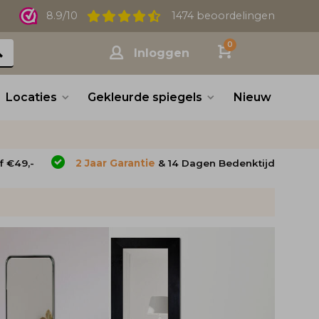
8.9/10
1474 beoordelingen
0
Inloggen
Locaties
Gekleurde spiegels
Nieuw
f €49,-
2 Jaar Garantie
& 14 Dagen Bedenktijd