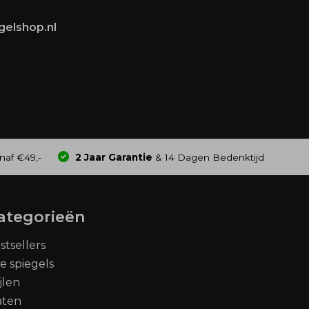
gelshop.nl
naf €49,-
2 Jaar Garantie
& 14 Dagen Bedenktijd
ategorieën
stsellers
le spiegels
ijlen
aten