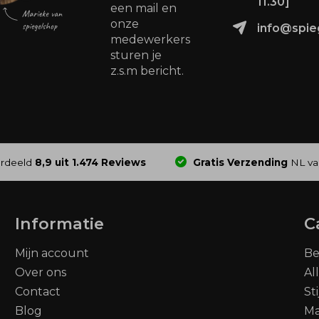
11.30]
een mail en
onze
info@spie
medewerkers
sturen je
z.s.m bericht.
rdeeld
8,9 uit 1.474 Reviews
Gratis Verzending
NL va
Informatie
C
Mijn account
Be
Over ons
Al
Contact
St
Blog
M