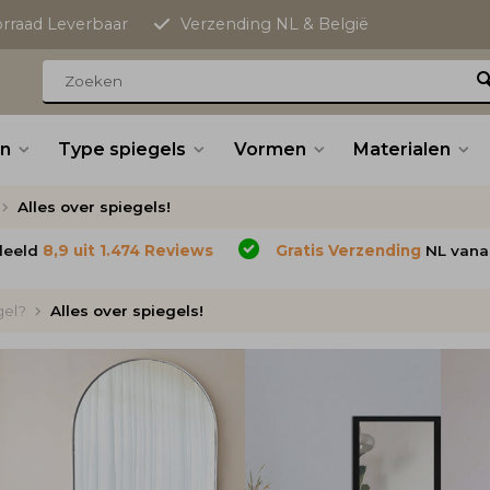
orraad Leverbaar
Verzending NL & België
n
Type spiegels
Vormen
Materialen
Alles over spiegels!
deeld
8,9 uit 1.474 Reviews
Gratis Verzending
NL vana
gel?
Alles over spiegels!