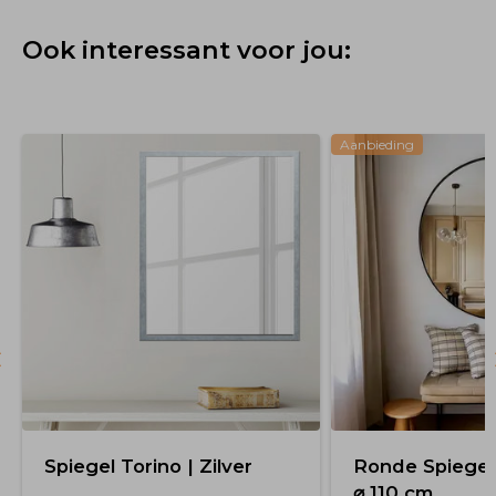
Ook interessant voor jou:
Aanbieding
Spiegel Torino | Zilver
Ronde Spiegel
⌀ 110 cm