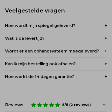
Veelgestelde vragen
Hoe wordt mijn spiegel geleverd?
Onze spiegels worden stevig verpakt in beschermend
Wat is de levertijd?
materiaal. Grote spiegels worden geleverd door een
speciale transportdienst die ervaring heeft met kwetsbare
De levertijd voor stalen spiegels is 1-3 werkdagen. Voor
producten.
Wordt er een ophangsysteem meegeleverd?
houten spiegels 5-7 werkdagen. Je krijgt van ons een
Track & Trace link waarmee je de levering eenvoudig kunt
Dit verschilt per spiegel, de montage voor de muur wordt
volgen.
Kan ik mijn bestelling ook afhalen?
nooit meegeleverd. Dit staat in de specificaties.
Ja, dit is mogelijk. Je kunt dit aangeven tijdens het
Hoe werkt de 14 dagen garantie?
bestelproces of even contact opnemen.
Bij Spiegelshop koop je zonder risico. Bevalt de spiegel
niet, dan kun je hem binnen 14 dagen retourneren en
ontvang je het volledige aankoopbedrag terug.
Reviews
5/5 (2 reviews)